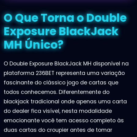
O Que Torna o Double
Exposure BlackJack
MH Único?
O Double Exposure BlackJack MH disponível na
plataforma 236BET representa uma variação
fascinante do clássico jogo de cartas que
todos conhecemos. Diferentemente do
blackjack tradicional onde apenas uma carta
do dealer fica visível, nesta modalidade
emocionante você tem acesso completo às
duas cartas do croupier antes de tomar