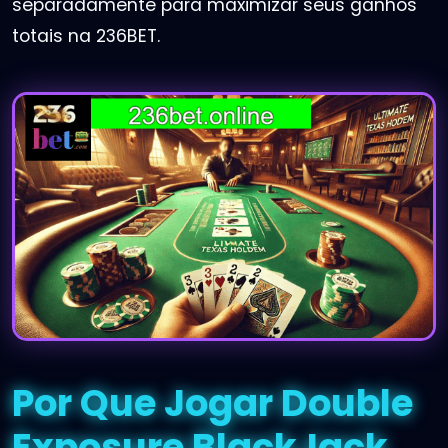
separadamente para maximizar seus ganhos
totais na 236BET.
Por Que Jogar Double
Exposure BlackJack