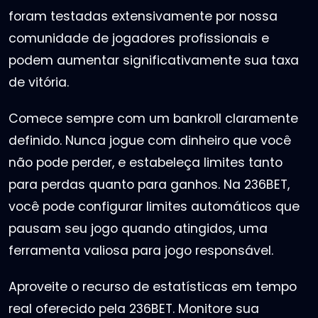
foram testadas extensivamente por nossa
comunidade de jogadores profissionais e
podem aumentar significativamente sua taxa
de vitória.
Comece sempre com um bankroll claramente
definido. Nunca jogue com dinheiro que você
não pode perder, e estabeleça limites tanto
para perdas quanto para ganhos. Na 236BET,
você pode configurar limites automáticos que
pausam seu jogo quando atingidos, uma
ferramenta valiosa para jogo responsável.
Aproveite o recurso de estatísticas em tempo
real oferecido pela 236BET. Monitore sua