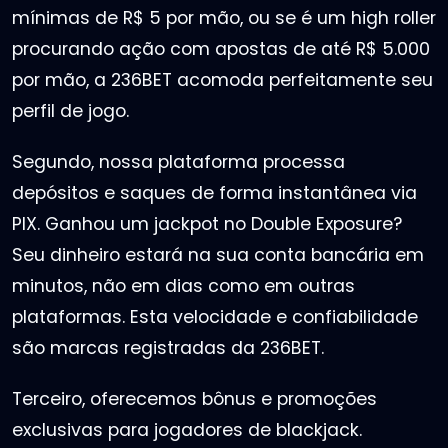
mínimas de R$ 5 por mão, ou se é um high roller
procurando ação com apostas de até R$ 5.000
por mão, a 236BET acomoda perfeitamente seu
perfil de jogo.
Segundo, nossa plataforma processa
depósitos e saques de forma instantânea via
PIX. Ganhou um jackpot no Double Exposure?
Seu dinheiro estará na sua conta bancária em
minutos, não em dias como em outras
plataformas. Esta velocidade e confiabilidade
são marcas registradas da 236BET.
Terceiro, oferecemos bônus e promoções
exclusivas para jogadores de blackjack.