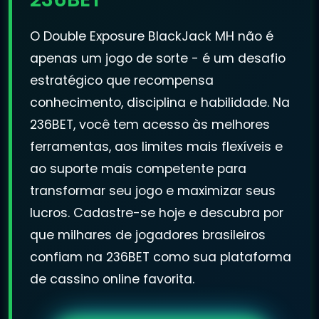
O Double Exposure BlackJack MH não é
apenas um jogo de sorte - é um desafio
estratégico que recompensa
conhecimento, disciplina e habilidade. Na
236BET, você tem acesso às melhores
ferramentas, aos limites mais flexíveis e
ao suporte mais competente para
transformar seu jogo e maximizar seus
lucros. Cadastre-se hoje e descubra por
que milhares de jogadores brasileiros
confiam na 236BET como sua plataforma
de cassino online favorita.