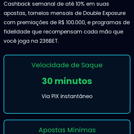
Cashback semanal de até 10% em suas
apostas, torneios mensais de Double Exposure
com premiações de R$ 100.000, e programas de
fidelidade que recompensam cada mão que
você joga na 236BET.
Velocidade de Saque
30 minutos
Via PIX instantâneo
Apostas Mínimas